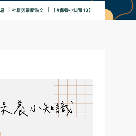
息
社群與最新貼文
【 #保養小知識 13】