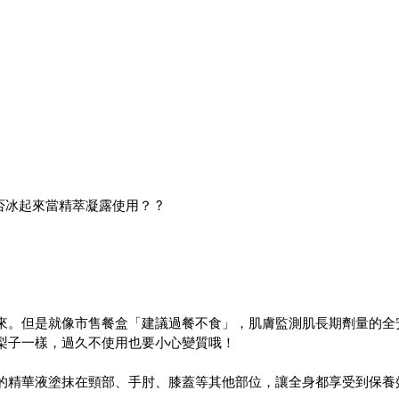
否冰起來當精萃凝露使用？ ?
來。但是就像市售餐盒「建議過餐不食」，肌膚監測肌長期劑量的全
梨子一樣，過久不使用也要小心變質哦！
的精華液塗抹在頸部、手肘、膝蓋等其他部位，讓全身都享受到保養