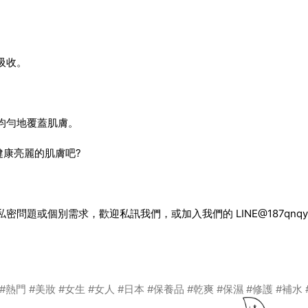
吸收。
。
均勻地覆蓋肌膚。
健康亮麗的肌膚吧?
問題或個別需求，歡迎私訊我們，或加入我們的 LINE@187qn
#熱門
#美妝
#女生
#女人
#日本
#保養品
#乾爽
#保濕
#修護
#補水