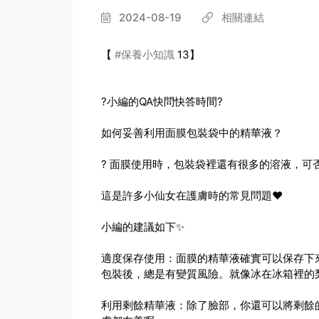
2024-08-19
相關連結
【
#保養小知識
13】
?小編的QA快問快答時間?
如何妥善利用面膜包裝袋中的精華液？
? 面膜使用時，包裝袋裡還有很多的溶液，可
這是許多小仙女在護膚時的常見問題❤️
小編的建議如下✨
適度保存使用：面膜的精華液確實可以保存下
包裝後，總是有變質風險。就像冰在冰箱裡的
利用剩餘精華液：除了臉部，你還可以將剩餘