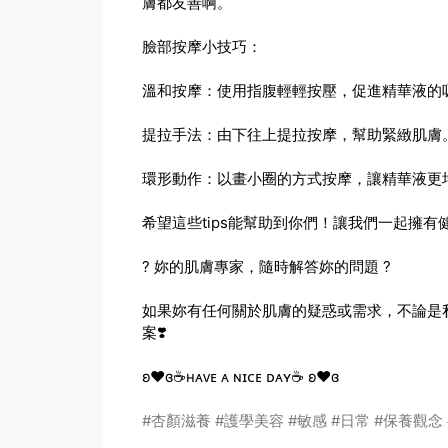
膚都友善啊。
臉部按摩小技巧：
溫和按摩：使用指腹輕輕按壓，促進精華液的
提拉手法：由下往上提拉按摩，幫助緊緻肌膚
環形動作：以畫小圈的方式按摩，讓精華液更
希望這些tips能幫助到你們！讓我們一起擁有
? 妳的肌膚專家，隨時解答妳的問題 ?
如果妳有任何關於肌膚的疑惑或需求，不論是私密
案❣️
ʚ❤️ɞ☕️ʜᴀᴠᴇ ᴀ ɴɪᴄᴇ ᴅᴀʏ☕️ ʚ❤️ɞ
#杏顏滋養
#護學美容
#敏感
#日常
#保養觀念