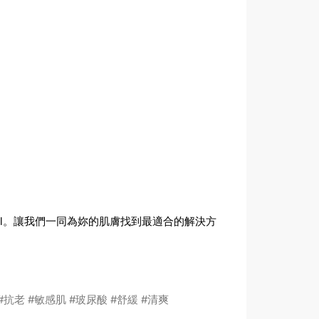
qyl。讓我們一同為妳的肌膚找到最適合的解決方
#抗老
#敏感肌
#玻尿酸
#舒緩
#清爽