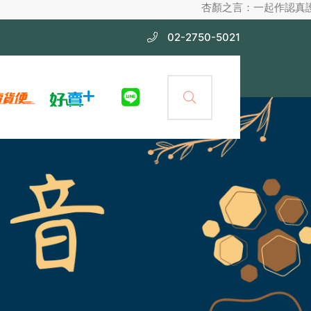
杏顏之言：一起作認真護膚，不化妝也漂亮
02-2750-5021