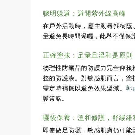
聰明躲避：避開紫外線高峰
在戶外活動時，應主動尋找樹蔭
量避免長時間曝曬，此舉不僅保
正確塗抹：足量且溫和是原則
物理性防曬品的防護力完全仰賴
整的防護膜。對敏感肌而言，塗
需定時補擦以避免效果遞減。
郭
護策略。
曬後保養：溫和修護，舒緩維
即使做足防曬，敏感肌膚仍可能