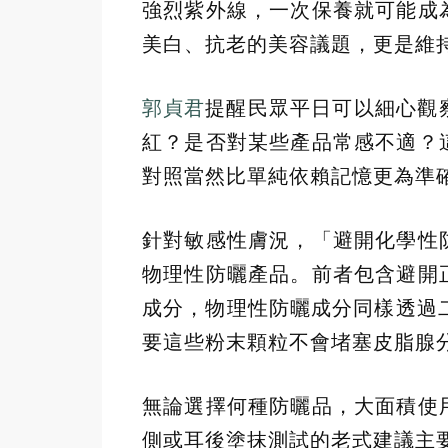
強烈紫外線，一次保養就可能成
美白、抗老的美容議題，更是維
郭貞君
提醒民眾平日可以細心觀
紅？是否對某些產品常感不適？
對照當然比單純依賴記憶更為準
針對敏感性膚況，「避開化學性
物理性防曬產品。前者包含避開
成分，物理性防曬成分同樣透過二
要這些粉末顆粒不會堵塞皮脂腺
無論選擇何種防曬品，大面積使
側或耳後塗抹測試的老式建議主