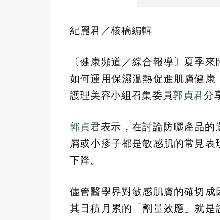
紀麗君／核稿編輯
〔健康頻道／綜合報導〕夏季來
如何運用保濕溫熱促進肌膚健康
護理美容小組召集委員
郭貞君
分
郭貞君
表示，在討論防曬產品的
屑或小疹子都是敏感肌的常見表
下降。
儘管醫學界對敏感肌膚的確切成
其日積月累的「劑量效應」就是