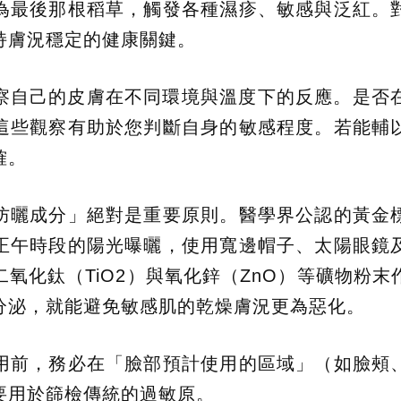
為最後那根稻草，觸發各種濕疹、敏感與泛紅。
持膚況穩定的健康關鍵。
察自己的皮膚在不同環境與溫度下的反應。是否
這些觀察有助於您判斷自身的敏感程度。若能輔
確。
防曬成分」絕對是重要原則。醫學界公認的黃金
正午時段的陽光曝曬，使用寬邊帽子、太陽眼鏡
氧化鈦（TiO2）與氧化鋅（ZnO）等礦物粉
分泌，就能避免敏感肌的乾燥膚況更為惡化。
用前，務必在「臉部預計使用的區域」（如臉頰
要用於篩檢傳統的過敏原。