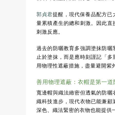
郭貞君
提醒，現代保養品配方已
量累積產生的總和刺激。因此直
刺激反應。
過去的防曬教育多強調塗抹防曬
止於塗抹，而是應時刻謹記「多
用物理性遮蔽措施，盡量避開紫
善用物理遮蔽：衣帽是第一道
寬邊帽與織法緻密但透氣的防曬
織科技進步，現代衣物已能兼顧
深色、織法緊密的衣物也能提供