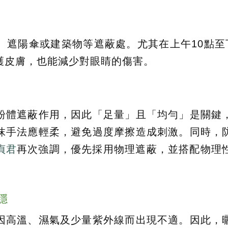
、遮陽傘或建築物等遮蔽處。尤其在上午10點至
護皮膚，也能減少對眼睛的傷害。
粉體遮蔽作用，因此「足量」且「均勻」是關鍵
抹手法應輕柔，避免過度摩擦造成刺激。同時，
貞君
再次強調，優先採用物理遮蔽，並搭配物理
穩
因高溫、濕氣及少量紫外線而出現不適。因此，