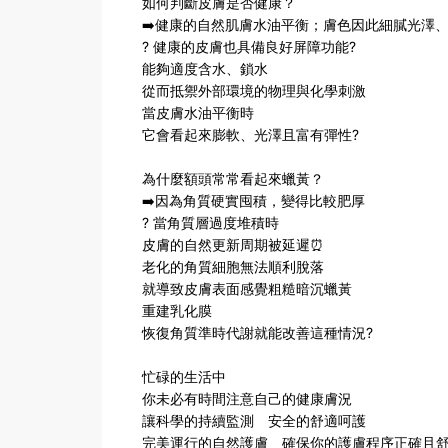
如何判斷皮膚是否健康？
➡️健康的自然肌膚水油平衡；膚色因此細膩光澤
? 健康的皮膚也具備良好屏障功能?️
能夠適度含水、鎖水
從而抵禦外部環境的物理與化學刺激
當皮膚水油平衡時
它會看起來膨軟、光澤且富有彈性?
為什麼額頭常常看起來蠟黃？
➡️因為角質硬實囤積，變得比較肥厚
? 當角質層過度堆積時
皮膚的自然更新周期被延遲⏰
老化的角質細胞無法順利脫落
就導致皮膚表面感覺粗糙暗沉蠟黃
重建乳化膜
恢復角質準時代謝就能改善這種情況?
忙碌的生活中
你未必有時間注意自己的健康膚況
讓科學的持續監測 安全的舒適呵護
完美運行的自然護膚 確保你的護膚程序正確且