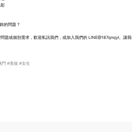
光彩
妳的問題 ?
或個別需求，歡迎私訊我們，或加入我們的 LINE@187qnqyl。讓
熱門
#美妝
#女生