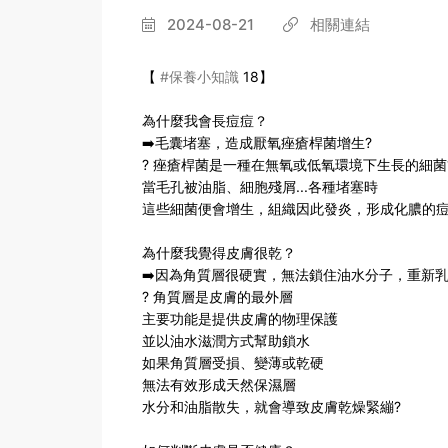
2024-08-21
相關連結
【
#保養小知識
18】
為什麼我會長痘痘？
➡️毛囊堵塞，造成厭氧痤瘡桿菌增生?
? 痤瘡桿菌是一種在無氧或低氧環境下生長的細菌
當毛孔被油脂、細胞殘屑...各種堵塞時
這些細菌便會增生，組織因此發炎，形成化膿的痘
為什麼我覺得皮膚很乾？
➡️因為角質層很硬實，無法鎖住油水分子，重新
? 角質層是皮膚的最外層
主要功能是提供皮膚的物理保護
並以油水滋潤方式幫助鎖水
如果角質層受損、變薄或乾硬
無法有效形成天然保濕層
水分和油脂散失，就會導致皮膚乾燥緊繃?