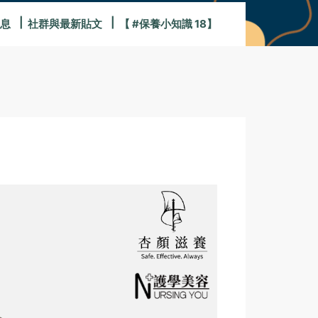
息
社群與最新貼文
【 #保養小知識 18】