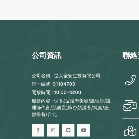
公司資訊
聯絡
公司名稱 :
世大全安生技有限公司
統一編號:
91104709
開放時間 :
10:00-18:00
服務內容 :
保養品/護學美容/護理師/護
理師代言/肌膚監測/杏顏滋養/純素/臉
部保養/台北