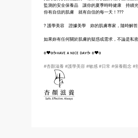
監測的安全保養品 讓你的夏季時時健康 持續
你有自信的肌膚 就有自信的每一天！???
? 護學美容 證據美學 妳的肌膚專家，隨時解答
如果妳有任何關於肌膚的疑惑或需求，不論是私密問題
ʚ❤️ɞ☕️ʜᴀᴠᴇ ᴀ ɴɪᴄᴇ ᴅᴀʏ☕️ ʚ❤️ɞ
#杏顏滋養
#護學美容
#敏感
#日常
#保養觀念
#