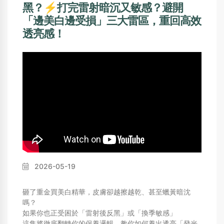
黑？⚡打完雷射暗沉又敏感？避開
「邊美白邊受損」三大雷區，重回高效
透亮感！
2026-05-19
砸了重金買美白精華，皮膚卻越擦越乾、甚至蠟黃暗沈
嗎？
如果你也正受困於「雷射後反黑」或「換季敏感」
這集將徹底翻轉你的保養邏輯，教你如何養出透亮「發光