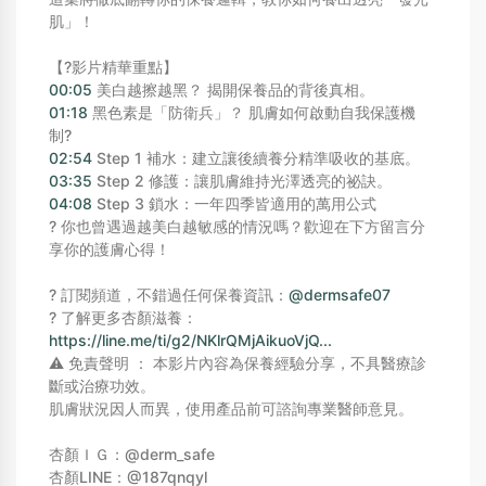
肌」！
【?影片精華重點】
00:05
美白越擦越黑？ 揭開保養品的背後真相。
01:18
黑色素是「防衛兵」？ 肌膚如何啟動自我保護機
制?
02:54
Step 1 補水：建立讓後續養分精準吸收的基底。
03:35
Step 2 修護：讓肌膚維持光澤透亮的祕訣。
04:08
Step 3 鎖水：一年四季皆適用的萬用公式
? 你也曾遇過越美白越敏感的情況嗎？歡迎在下方留言分
享你的護膚心得！
? 訂閱頻道，不錯過任何保養資訊：
‪@dermsafe07‬
? 了解更多杏顏滋養：
https://line.me/ti/g2/NKlrQMjAikuoVjQ...
⚠️ 免責聲明 ： 本影片內容為保養經驗分享，不具醫療診
斷或治療功效。
肌膚狀況因人而異，使用產品前可諮詢專業醫師意見。
杏顏ＩＧ：@derm_safe
杏顏LINE：@187qnqyl