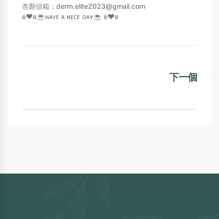
杏顏信箱：derm.elite2023@gmail.com
ʚ❤️ɞ☕️ʜᴀᴠᴇ ᴀ ɴɪᴄᴇ ᴅᴀʏ☕️ ʚ❤️ɞ
下一個