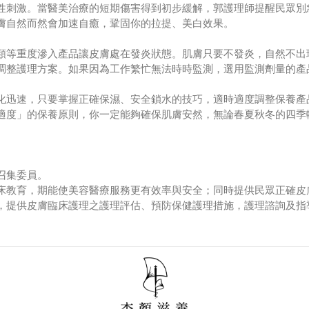
性刺激。當醫美治療的短期傷害得到初步緩解，郭護理師提醒民眾別
膚自然而然會加速自癒，鞏固你的拉提、美白效果。
類等重度滲入產品讓皮膚處在發炎狀態。肌膚只要不發炎，自然不出
調整護理方案。如果因為工作繁忙無法時時監測，選用監測劑量的產
化迅速，只要掌握正確保濕、安全鎖水的技巧，適時適度調整保養產
適度」的保養原則，你一定能夠確保肌膚安然，無論春夏秋冬的四季
召集委員。
床教育，期能使美容醫療服務更有效率與安全；同時提供民眾正確皮
，提供皮膚臨床護理之護理評估、預防保健護理措施，護理諮詢及指