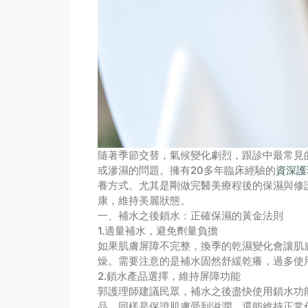
隨著季節交替，氣候變化劇烈，跟診中最常見
或滲濕的問題。擁有20多年臨床經驗的
資深護
養方式。尤其是剛做完醫美療程後的保濕與修
康，維持美麗狀態。
一、補水之後鎖水：正確保濕的黃金法則
1.適量補水，避免劑量負擔
如果肌膚屏障不完整，換季的乾濕變化會讓肌
燥。需要注意的是補水固然舒緩乾癢，過多使
2.鎖水產品選擇，維持屏障功能
郭護理師建議民眾，補水之後盡快使用鎖水功
品，同樣是保證肌膚受到滋潤，還能維持正常