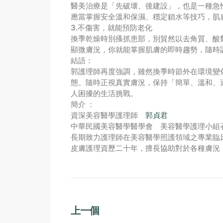
醫美治療是「先破壞、後建設」，也是一種急
應當掌握安全溫和保濕、穩定鎖水等技巧，肌
3.不傷害，就能預防老化
換季乾燥時別搔抓患部，別貿然以去角質、酸
顯微膚況，你就能掌握肌膚的即時趨勢，隨時
結語：
郭護理師再度強調，雖然換季時節外在環境變
態。隨時正視真實膚況，保持「簡單、溫和、
人困擾的生活挑戰。
簡介 ：
資深美容醫學護理師
郭貞君
中華民國美容醫學醫學會 美容醫學護理小組
長期致力護理師在美容醫學照護領域之專業臨
皮膚護理資歷二十年，擅長協助對於各種膚況
上一個