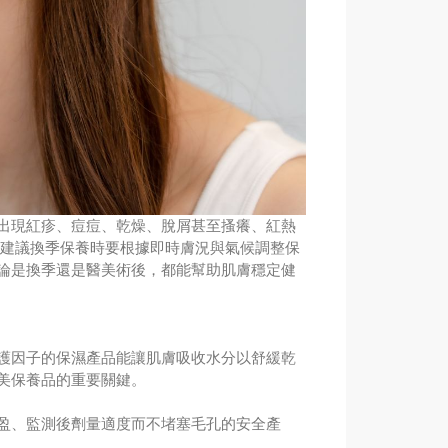
出現紅疹、痘痘、乾燥、脫屑甚至搔癢、紅熱
建議換季保養時要根據即時膚況與氣候調整保
論是換季還是醫美術後，都能幫助肌膚穩定健
護因子的保濕產品能讓肌膚吸收水分以舒緩乾
美保養品的重要關鍵。
盈、監測後劑量適度而不堵塞毛孔的安全產