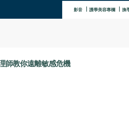
影音
護學美容專欄
換
理師教你遠離敏感危機