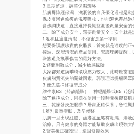
3.長期監測，調整保濕策略
肌膚屏障經保濕、滋潤後的自我優化過程是動
保皮膚漸進修復的滋養吸收，也能避免產品過
會步調快速，直接選擇長期監測後劑量安全的
二、除了成分安全，還要劑量安全：安全就是
1.溫和且適度清潔，不傷害是第一準則
想要保護護珍貴的皮脂膜，首先就是適度的正
控油、深層清潔的產品使用。郭護理師提醒，
班族避免換季傷害的最好方法。
2.避開刺激成分，減少敏感風險
大家都知道換季時環境壓力較大，此時應當避開某
皮膚脂質流失的關鍵因素。郭護理師提醒民眾
3.優先選擇修復型成分
維生素B3（菸鹼醯胺）、神經醯胺或B5（
除了選擇成分，同樣在使用一段時間後觀察肌
三、乾燥發炎怎麼辦？居家正確保養，急性期
1.辨別嚴重症狀，及早就醫
肌膚一旦出現紅腫、熱癢甚至略有潮濕、滲液
治療。只有健康的身體才能幫助皮膚出現強大
2.醫美後正確護理，鞏固修復效果