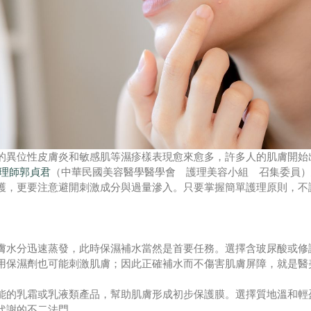
的異位性皮膚炎和敏感肌等濕疹樣表現愈來愈多，許多人的肌膚開始
理師郭貞君
（中華民國美容醫學醫學會 護理美容小組 召集委員）
護，更要注意避開刺激成分與過量滲入。只要掌握簡單護理原則，不
膚水分迅速蒸發，此時保濕補水當然是首要任務。選擇含玻尿酸或修
用保濕劑也可能刺激肌膚；因此正確補水而不傷害肌膚屏障，就是醫
能的乳霜或乳液類產品，幫助肌膚形成初步保護膜。選擇質地溫和輕
代謝的不二法門。