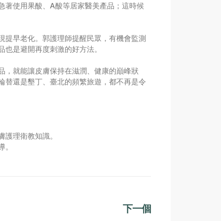
急著使用果酸、A酸等居家醫美產品；這時候
現提早老化。郭護理師提醒民眾，有機會監測
品也是避開再度刺激的好方法。
品，就能讓皮膚保持在滋潤、健康的巔峰狀
輪替還是墾丁、臺北的頻繁旅遊，都不再是令
膚護理衛教知識。
導。
下一個