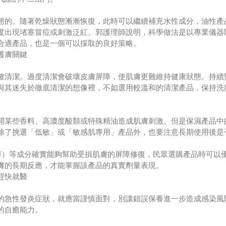
態的。隨著乾燥狀態漸漸恢復，此時可以繼續補充水性成分，油性產
度出現堵塞冒痘或刺激泛紅。郭護理師說明，科學做法是以專業儀器
合適產品，也是一個可以採取的良好策略。
護膚關鍵
確清潔。過度清潔會破壞皮膚屏障，使肌膚更難維持健康狀態。持續
與其迷失於徹底清潔的想像裡，不如選用較溫和的清潔產品，保持洗
些香料、高濃度酸類或特殊精油造成肌膚刺激。但是保濕產品中的乳化劑耗
除了挑選「低敏」或「敏感肌專用」產品外，也要注意長期使用後是
泛醇）等成分確實能夠幫助受損肌膚的屏障修復，民眾選購產品時可以
膚的長期反應，才能掌握該產品的真實劑量表現。
趕快就醫
的急性發炎症狀，就應當謹慎面對，別讓錯誤保養進一步造成感染風
的自癒能力。