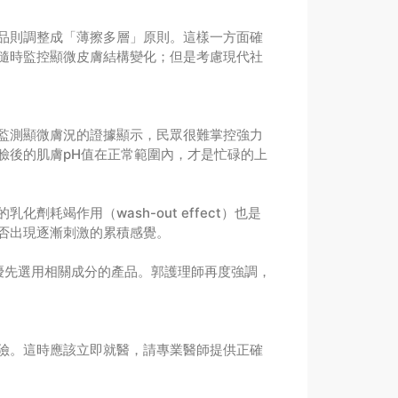
品則調整成「薄擦多層」原則。這樣一方面確
隨時監控顯微皮膚結構變化；但是考慮現代社
監測顯微膚況的證據顯示，民眾很難掌控強力
臉後的肌膚pH值在正常範圍內，才是忙碌的上
竭作用（wash-out effect）也是
否出現逐漸刺激的累積感覺。
優先選用相關成分的產品。郭護理師再度強調，
險。這時應該立即就醫，請專業醫師提供正確