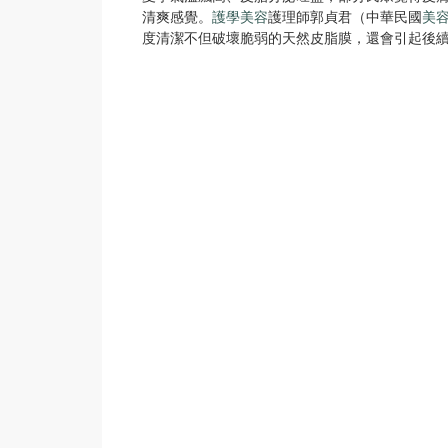
清爽感覺。
護學美容
護理師郭貞君（中華民國
美
度清潔不但破壞脆弱的天然皮脂膜，還會引起後