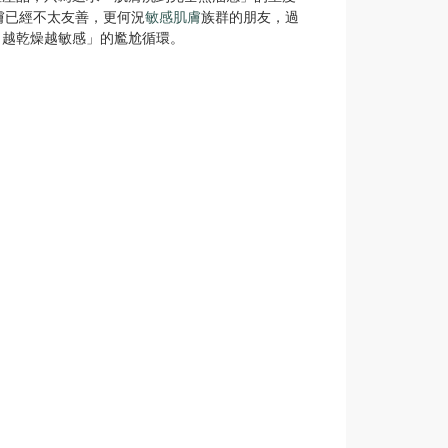
膚已經不太友善，更何況
敏感肌膚
族群的朋友，過
，越乾燥越敏感」的尷尬循環。