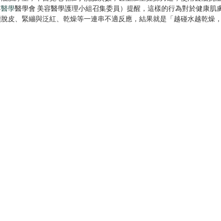
容醫學
醫學會 美容醫學護理小組召集委員）提醒，這樣的行為對於健康肌
續脫皮、緊繃與泛紅、乾燥等一連串不適反應，結果就是「越碰水越乾燥