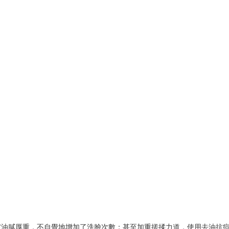
膚油膩厚重，不自覺地增加了洗臉次數；甚至加重搓揉力道，使用去油抗