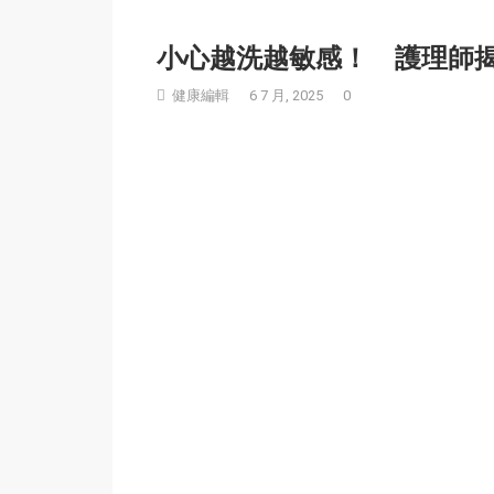
小心越洗越敏感！ 護理師揭夏
健康編輯
6 7 月, 2025
0