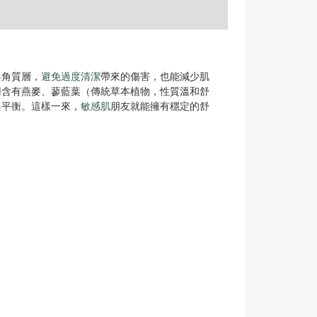
與角質層，
避免過度清潔
帶來的傷害，也能減少肌
用含有燕麥、蓼藍葉（傳統草本植物，性質溫和舒
與平衡。這樣一來，
敏感肌
朋友就能擁有穩定的舒