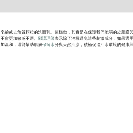
、皂鹼或去角質顆粒的洗面乳。這樣做，其實是在保護我們脆弱的皮脂膜
後不會更加敏感不適。
郭護理師
表示除了消極避免這些刺激成分，如果選
更加溫和，還能幫助肌膚
保留水
分與天然油脂，積極促進油水環境的健康