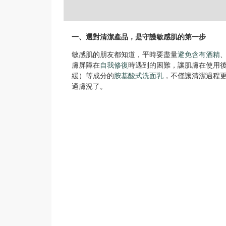
一、選對清潔產品，是守護敏感肌的第一步
敏感肌的朋友都知道，平時要盡量
避免含有酒精
膚屏障在
自我修復
時遇到的困難，讓肌膚在使用
緩）等成分的
胺基酸式洗面乳
，不僅讓清潔過程
適膚況了。