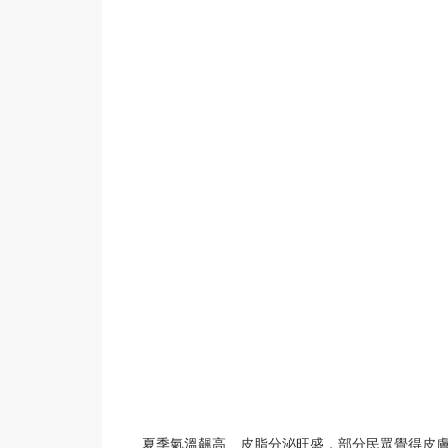
夏季氣溫飆高、皮脂分泌旺盛，部分民眾覺得皮