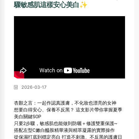
驟敏感肌這樣安心美白✨
2026-03-17
杏顏之言：一起作認真護膚，不化妝也漂亮的女神
想要白得安心、保養不反黑？ 這支影片帶你掌握夏季
美白關鍵SOP
只要2步驟，敏感肌也能做到防曬＋修護雙重保護~ 
搭配左型C嫩白醯胺精華液與精萃凝露的實際操作
從保濕打底到穩定亮白 打造不刺激、不反黑的護膚日