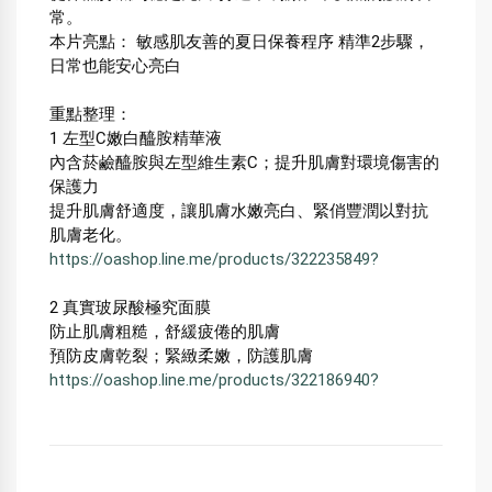
常。 
本片亮點： 敏感肌友善的夏日保養程序 精準2步驟，
日常也能安心亮白 
重點整理： 
1 左型C嫩白醯胺精華液
內含菸鹼醯胺與左型維生素C；提升肌膚對環境傷害的
保護力
提升肌膚舒適度，讓肌膚水嫩亮白、緊俏豐潤以對抗
肌膚老化。
https://oashop.line.me/products/322235849?
2 真實玻尿酸極究面膜
防止肌膚粗糙，舒緩疲倦的肌膚
預防皮膚乾裂；緊緻柔嫩，防護肌膚 
https://oashop.line.me/products/322186940?