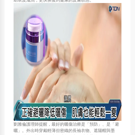
劉雅倫護理師提醒，最好的曬傷治療是「預防」、是「避
曬」。外出時穿戴輕薄但密織的長袖衣物、遮陽帽與墨