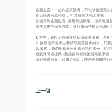
杏顏之言：一起作認真護膚，不化妝也漂亮的
春日輕透妝感秘訣， 打造質感透亮水光肌
歡迎來到杏顏滋養~最近氣溫回暖，但早晚溫
盈無負擔的保養方式，讓肌膚保持穩定水潤~
1. 首先，先以全效修護精萃油修護肌膚，強
2. 接著使用若水滋養精萃凝露補水鎖水，只
3. 最後，我們用精萃平衡霜來鎖住水份，他
透氣保養這樣做~妝感自然就輕盈透亮氣來囉
做好基礎保養，肌膚更穩定，即使長時間帶妝
上一個