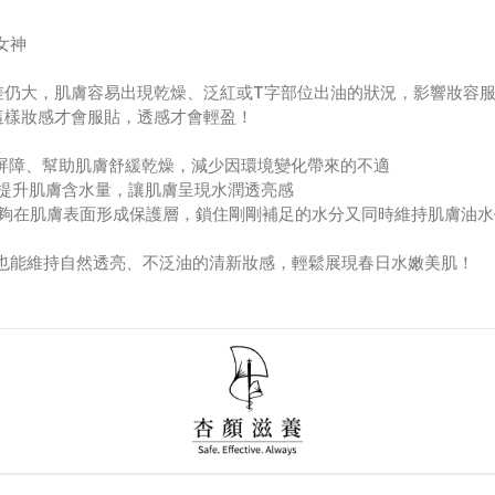
女神
差仍大，肌膚容易出現乾燥、泛紅或T字部位出油的狀況，影響妝容
這樣妝感才會服貼，透感才會輕盈！
化屏障、幫助肌膚舒緩乾燥，減少因環境變化帶來的不適
要提升肌膚含水量，讓肌膚呈現水潤透亮感
能夠在肌膚表面形成保護層，鎖住剛剛補足的水分又同時維持肌膚油水
也能維持自然透亮、不泛油的清新妝感，輕鬆展現春日水嫩美肌！