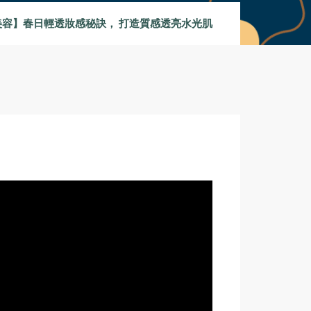
美容】春日輕透妝感秘訣， 打造質感透亮水光肌