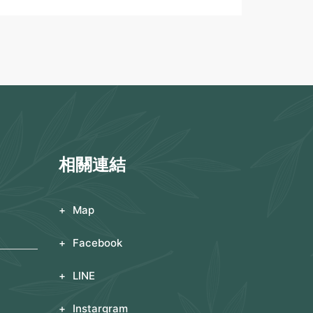
相關連結
Map
Facebook
LINE
Instargram