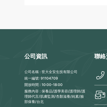
公司資訊
聯絡
公司名稱 :
世大全安生技有限公司
統一編號:
91104709
開放時間 :
10:00-18:00
服務內容 :
保養品/護學美容/護理師/護
理師代言/肌膚監測/杏顏滋養/純素/臉
部保養/台北