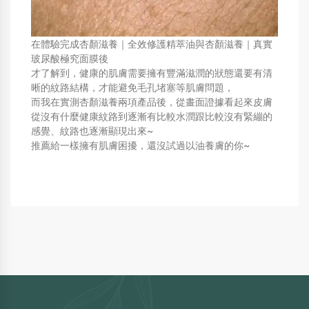
在體驗完成杏顏滋養｜全效修護精萃油與杏顏滋養｜真實
玻尿酸極究面膜後
才了解到，健康的肌膚需要擁有豐滿滋潤的狀態還要有清
晰的紋路結構，才能避免毛孔堵塞等肌膚問題，
而我在實測杏顏滋養兩項產品後，從畫面證據看起來皮膚
從沒有什麼健康紋路到逐漸有比較水潤跟比較沒有緊繃的
感覺、紋路也逐漸顯現出來~
推薦給一樣擁有肌膚困擾，還沒試過以油養膚的你~