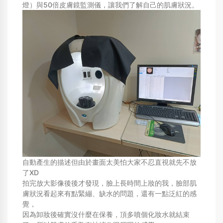
燈）與50倍皮膚鏡監測儀，讓我們了解自己的肌膚狀況。
自動產生的描述但由於畫面太美怕大家不忍直視就先不放
了XD
拍完放大影像後後才發現，臉上長時間上妝的我，臉部肌
膚狀況看起來有點緊繃、缺水的問題，還有一點泛紅的感
覺，
因為卸妝後確實沒什麼在保養，頂多噴個化妝水就結束