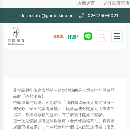
杏顏之言：一起作認真護膚，不化妝也漂亮的
derm.safe@goodskin.one
02-2750-5021
非常高興能來這次體驗～這次體驗的是台灣在地的保養品
品牌【杏顏滋養】
杏顏滋養的官網介紹他們說「我們期望每個人都能擁有一
個安心、安全的護膚選擇」，從產品成分開始到上市後的
追蹤，都經過嚴格的監測，在了解後才開始了體驗。
這一次是體驗肌膚監測與護膚（全效修護精萃油、真實玻
尿酸究極面膜），一開始會用一個很大的監測儀器（伍氏