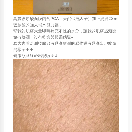
真實玻尿酸面膜內含PCA（天然保濕因子）加上滿滿28ml
玻尿酸的強大補水能力讓，
幫我的肌膚大量即時補充不足的水分，讓我的肌膚逐漸開
始有膨潤，沒有乾燥與緊繃感覺~
給大家看監測後臉部有逐漸膨潤的感覺還有逐漸出現紋路
的樣子↓↓
健康紋路終於出現啦↓↓