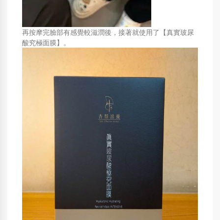
再按摩完臉部有感覺較滋潤後，接著就使用了【真實玻尿
酸究極面膜】。