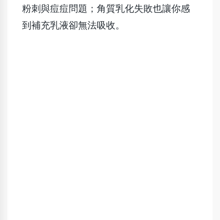
粉刺與痘痘問題；角質乳化失敗也讓你感
到補充乳液卻無法吸收。