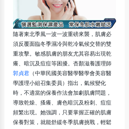
隨著東北季風一波一波重磅來襲，肌膚必
須反覆面臨冬季濕冷與乾冷氣候交替的雙
重攻擊。敏感肌膚的朋友尤其容易出現乾
癢、暗沉及痘痘等困擾。杏顏滋養護理師
郭貞君
（中華民國美容醫學醫學會美容醫
學護理小組召集委員）指出，氣候變化
時，不適當的保養作法會加劇肌膚問題，
導致乾燥、搔癢、膚色暗沉及粉刺、痘痘
頻繁出現。她強調，只要掌握正確的肌膚
保養對策，就能舒緩冬季肌膚挑戰，輕鬆