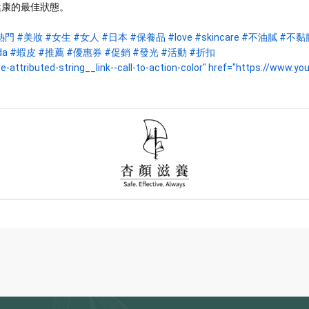
健康的最佳狀態。
熱門
#美妝
#女生
#女人
#日本
#保養品
#love
#skincare
#不油膩
#不黏
da
#蝦皮
#推薦
#優惠券
#促銷
#發光
#活動
#折扣
ttributed-string__link--call-to-action-color" href="https://www.yout        