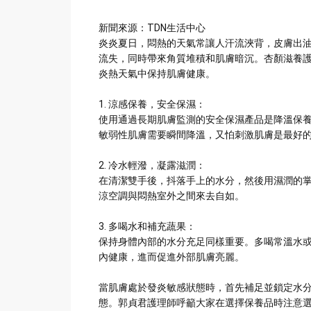
新聞來源：TDN生活中心
炎炎夏日，悶熱的天氣常讓人汗流浹背，皮膚出
流失，同時帶來角質堆積和肌膚暗沉。杏顏滋養護
炎熱天氣中保持肌膚健康。
1. 涼感保養，安全保濕：
使用通過長期肌膚監測的安全保濕產品是降溫保
敏弱性肌膚需要瞬間降溫，又怕刺激肌膚是最好
2. 冷水輕潑，凝露滋潤：
在清潔雙手後，抖落手上的水分，然後用濕潤的
涼空調與悶熱室外之間來去自如。
3. 多喝水和補充蔬果：
保持身體內部的水分充足同樣重要。多喝常溫水
內健康，進而促進外部肌膚亮麗。
當肌膚處於發炎敏感狀態時，首先補足並鎖定水
態。郭貞君護理師呼籲大家在選擇保養品時注意