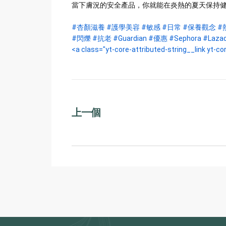
當下膚況的安全產品，你就能在炎熱的夏天保持
#杏顏滋養
#護學美容
#敏感
#日常
#保養觀念
#
#閃爍
#抗老
#Guardian
#優惠
#Sephora
#Laza
<a class="yt-core-attributed-string__link yt-core-a
上一個