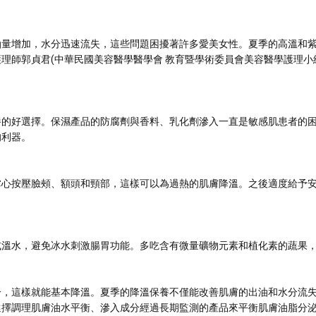
油量增加，水分迅速流失，這些問題困擾著許多愛美女性。夏季的高溫和
理師郭貞君(中華民國美容醫學醫學會 教育暨學術委員會美容醫學護理小
養的好選擇。保濕產品的防腐劑與香料、乳化劑滲入一直是敏感肌患者的
的利器。
掌心按壓臉頰、額頭和頸部，這樣可以為過熱的肌膚降溫。之後適度給予
或溫水，避免冰水刺激腸胃功能。多吃含有微量礦物元素和植化素的蔬果
分，這樣就能基本降溫。夏季的降溫保養不僅能改善肌膚的出油和水分流
選擇調理肌膚油水平衡、滲入成分經過長期監測的產品來平衡肌膚油脂分