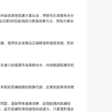
紫外線容易使肌膚大量出油，導致毛孔堵塞和水分
組召委)特別提倡四大降溫保養方法，幫助大家在
困擾。選擇安全保養品正確降溫和適度保濕，對於
安全滲入的凝露作為基礎含水，你就能讓肌膚在乾
，有助於肌膚細胞的新陳代謝，足量的蔬果保持體
失問題，還能帶來健康清爽、晶瑩剔透的肌膚狀
泌，提升肌膚對環境傷害的保護力。只要選對適合