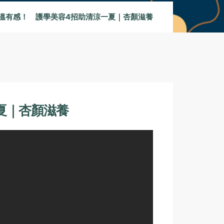
溫有感！ 護學美容4招助清涼一夏｜杏顏滋養
夏｜杏顏滋養