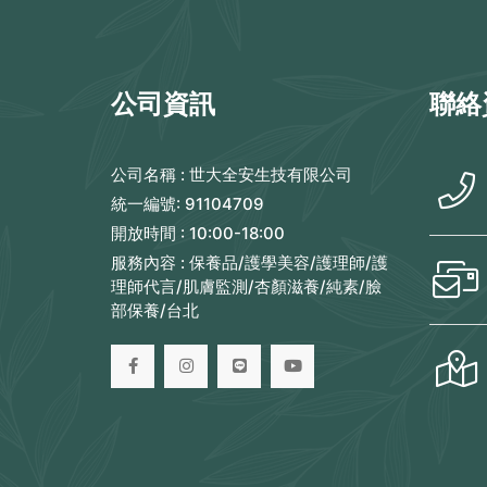
公司資訊
聯絡
公司名稱 :
世大全安生技有限公司
統一編號:
91104709
開放時間 :
10:00-18:00
服務內容 :
保養品/護學美容/護理師/護
理師代言/肌膚監測/杏顏滋養/純素/臉
部保養/台北