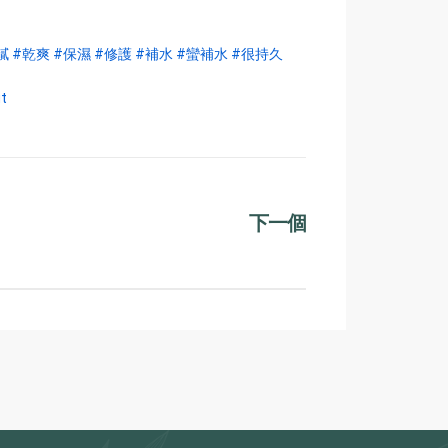
膩
#乾爽
#保濕
#修護
#補水
#蠻補水
#很持久
            
下一個