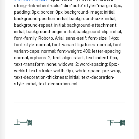
string--link-inherit-color" dir="auto" style="margin: 0px; 
padding: 0px; border: 0px; background-image: initial; 
background-position: initial; background-size: initial; 
background-repeat: initial; background-attachment: 
initial; background-origin: initial; background-clip: initial; 
font-family: Roboto, Arial, sans-serif; font-size: 14px; 
font-style: normal; font-variant-ligatures: normal; font-
variant-caps: normal; font-weight: 400; letter-spacing: 
normal; orphans: 2; text-align: start; text-indent: 0px; 
text-transform: none; widows: 2; word-spacing: 0px; -
webkit-text-stroke-width: 0px; white-space: pre-wrap; 
text-decoration-thickness: initial; text-decoration-
style: initial; text-decoration-col                    
上一個
下一個