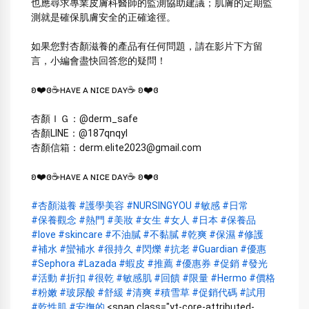
也應尋求專業皮膚科醫師的監測協助建議；肌膚的定期監
測就是確保肌膚安全的正確途徑。
如果您對杏顏滋養的產品有任何問題，請在影片下方留
言，小編會盡快回答您的疑問！
ʚ❤️ɞ☕️ʜᴀᴠᴇ ᴀ ɴɪᴄᴇ ᴅᴀʏ☕️ ʚ❤️ɞ
杏顏ＩＧ：@derm_safe
杏顏LINE：@187qnqyl
杏顏信箱：derm.elite2023@gmail.com
ʚ❤️ɞ☕️ʜᴀᴠᴇ ᴀ ɴɪᴄᴇ ᴅᴀʏ☕️ ʚ❤️ɞ
#杏顏滋養
#護學美容
#NURSINGYOU
#敏感
#日常
#保養觀念
#熱門
#美妝
#女生
#女人
#日本
#保養品
#love
#skincare
#不油膩
#不黏膩
#乾爽
#保濕
#修護
#補水
#蠻補水
#很持久
#閃爍
#抗老
#Guardian
#優惠
#Sephora
#Lazada
#蝦皮
#推薦
#優惠券
#促銷
#發光
#活動
#折扣
#很乾
#敏感肌
#回饋
#限量
#Hermo
#價格
#粉嫩
#玻尿酸
#舒緩
#清爽
#積雪草
#促銷代碼
#試用
#乾性肌
#安撫的
 <span class="yt-core-attributed-