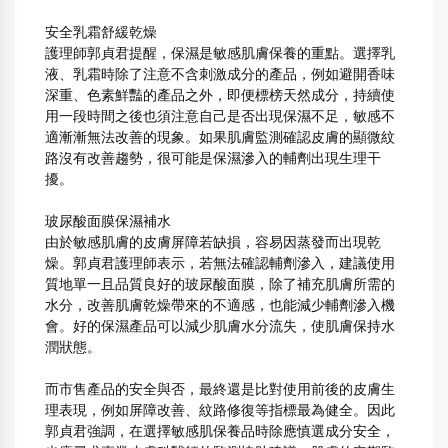
安全乳霜舒緩乾燥
護理師郭貞君提醒，保濕是敏感肌膚保養的重點。選擇乳
液、乳霜時除了注意不含刺激成分的產品，例如避開香味
深重、色素鮮豔的產品之外，即便標榜天然成分，持續使
用一段時間之後也須注意自己是否出現保濕不足，敏感不
適漸漸無法改善的現象。如果肌膚監測確認皮膚的顯微紋
路沒有改善趨勢，很可能是保濕滲入的輔劑出現生理干
擾。
玻尿酸面膜保濕補水
由於敏感肌膚的皮膚屏障若缺損，容易因蒸發而出現乾
燥。郭貞君護理師表示，若無法確認輔劑滲入，建議使用
質地單一且品質良好的玻尿酸面膜，除了補充肌膚所需的
水分，改善肌膚乾燥帶來的不適感，也能減少輔劑滲入機
會。好的保濕產品可以減少肌膚水分流失，使肌膚保持水
潤狀態。
而市售產品的安全與否，最終還是比對使用前後的皮膚生
理表現，例如屏障改善、紋路修復等指標最為健全。因此
郭貞君強調，在選擇敏感肌保養品時除應慎選成分安全，