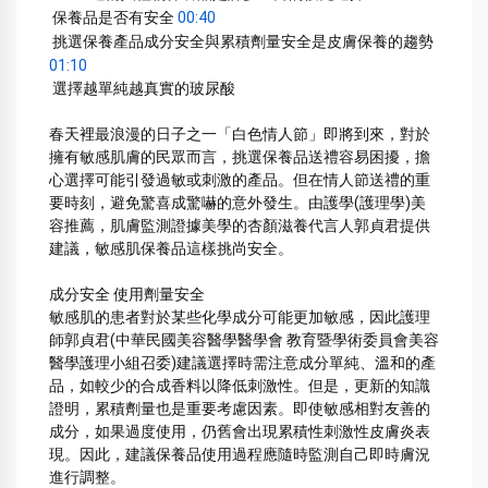
 保養品是否有安全 
00:40
 挑選保養產品成分安全與累積劑量安全是皮膚保養的趨勢
01:10
 選擇越單純越真實的玻尿酸
春天裡最浪漫的日子之一「白色情人節」即將到來，對於
擁有敏感肌膚的民眾而言，挑選保養品送禮容易困擾，擔
心選擇可能引發過敏或刺激的產品。但在情人節送禮的重
要時刻，避免驚喜成驚嚇的意外發生。由護學(護理學)美
容推薦，肌膚監測證據美學的杏顏滋養代言人郭貞君提供
建議，敏感肌保養品這樣挑尚安全。
成分安全 使用劑量安全
敏感肌的患者對於某些化學成分可能更加敏感，因此護理
師郭貞君(中華民國美容醫學醫學會 教育暨學術委員會美容
醫學護理小組召委)建議選擇時需注意成分單純、溫和的產
品，如較少的合成香料以降低刺激性。但是，更新的知識
證明，累積劑量也是重要考慮因素。即使敏感相對友善的
成分，如果過度使用，仍舊會出現累積性刺激性皮膚炎表
現。因此，建議保養品使用過程應隨時監測自己即時膚況
進行調整。