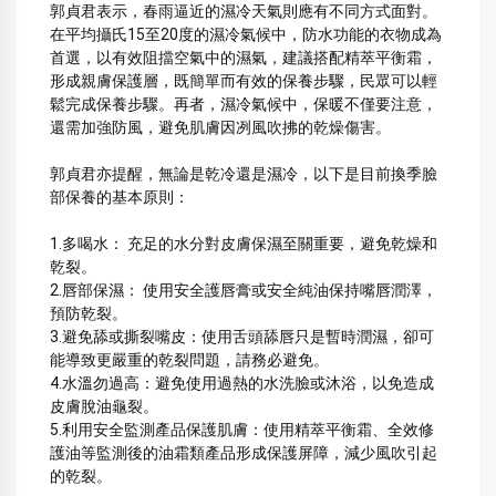
郭貞君表示，春雨逼近的濕冷天氣則應有不同方式面對。
在平均攝氏15至20度的濕冷氣候中，防水功能的衣物成為
首選，以有效阻擋空氣中的濕氣，建議搭配精萃平衡霜，
形成親膚保護層，既簡單而有效的保養步驟，民眾可以輕
鬆完成保養步驟。再者，濕冷氣候中，保暖不僅要注意，
還需加強防風，避免肌膚因冽風吹拂的乾燥傷害。
郭貞君亦提醒，無論是乾冷還是濕冷，以下是目前換季臉
部保養的基本原則：
1.多喝水： 充足的水分對皮膚保濕至關重要，避免乾燥和
乾裂。
2.唇部保濕： 使用安全護唇膏或安全純油保持嘴唇潤澤，
預防乾裂。
3.避免舔或撕裂嘴皮：使用舌頭舔唇只是暫時潤濕，卻可
能導致更嚴重的乾裂問題，請務必避免。
4.水溫勿過高：避免使用過熱的水洗臉或沐浴，以免造成
皮膚脫油龜裂。
5.利用安全監測產品保護肌膚：使用精萃平衡霜、全效修
護油等監測後的油霜類產品形成保護屏障，減少風吹引起
的乾裂。