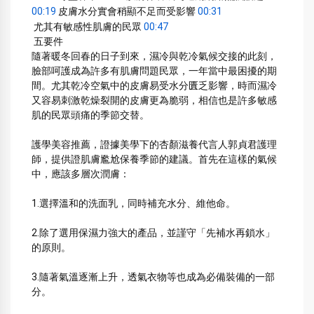
00:19
 皮膚水分實會稍顯不足而受影響 
00:31
 尤其有敏感性肌膚的民眾 
00:47
 五要件
隨著暖冬回春的日子到來，濕冷與乾冷氣候交接的此刻，
臉部呵護成為許多有肌膚問題民眾，一年當中最困擾的期
間。尤其乾冷空氣中的皮膚易受水分匱乏影響，時而濕冷
又容易刺激乾燥裂開的皮膚更為脆弱，相信也是許多敏感
肌的民眾頭痛的季節交替。
護學美容推薦，證據美學下的杏顏滋養代言人郭貞君護理
師，提供證肌膚尷尬保養季節的建議。首先在這樣的氣候
中，應該多層次潤膚：
1.選擇溫和的洗面乳，同時補充水分、維他命。
2.除了選用保濕力強大的產品，並謹守「先補水再鎖水」
的原則。
3.隨著氣溫逐漸上升，透氣衣物等也成為必備裝備的一部
分。