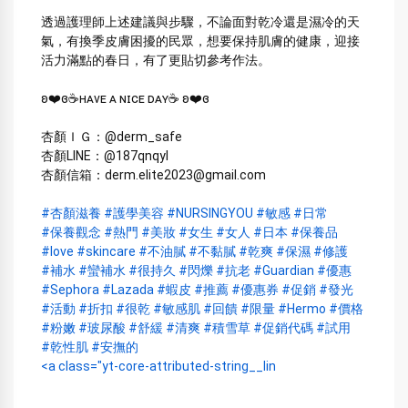
透過護理師上述建議與步驟，不論面對乾冷還是濕冷的天
氣，有換季皮膚困擾的民眾，想要保持肌膚的健康，迎接
活力滿點的春日，有了更貼切參考作法。
ʚ❤️ɞ☕️ʜᴀᴠᴇ ᴀ ɴɪᴄᴇ ᴅᴀʏ☕️ ʚ❤️ɞ
杏顏ＩＧ：@derm_safe
杏顏LINE：@187qnqyl
杏顏信箱：derm.elite2023@gmail.com
#杏顏滋養
#護學美容
#NURSINGYOU
#敏感
#日常
#保養觀念
#熱門
#美妝
#女生
#女人
#日本
#保養品
#love
#skincare
#不油膩
#不黏膩
#乾爽
#保濕
#修護
#補水
#蠻補水
#很持久
#閃爍
#抗老
#Guardian
#優惠
#Sephora
#Lazada
#蝦皮
#推薦
#優惠券
#促銷
#發光
#活動
#折扣
#很乾
#敏感肌
#回饋
#限量
#Hermo
#價格
#粉嫩
#玻尿酸
#舒緩
#清爽
#積雪草
#促銷代碼
#試用
#乾性肌
#安撫的
<a class="yt-core-attributed-string__lin                    