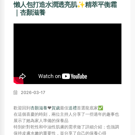
懶人包打造水潤透亮肌✨精萃平衡霜
｜杏顏滋養
2026-03-17
歡迎回到
杏顏滋養
❤️
賀歲
最佳
送禮
首選龍底家✅
在這個喜慶的時刻，兩位主持人分享了一些過年的趣事也
展示了她為家人準備的保養品
特別針對乾性和中油性肌膚的需求做了詳細介紹；也強調
保持皮膚水嫩的重要性，並分享了自己的保養心得