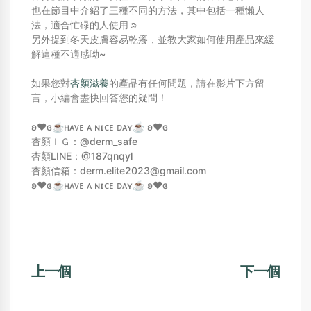
也在節目中介紹了三種不同的方法，其中包括一種懶人
法，適合忙碌的人使用☺️
另外提到冬天皮膚容易乾癢，並教大家如何使用產品來緩
解這種不適感呦~
如果您對
杏顏滋養
的產品有任何問題，請在影片下方留
言，小編會盡快回答您的疑問！
ʚ❤️ɞ☕️ʜᴀᴠᴇ ᴀ ɴɪᴄᴇ ᴅᴀʏ☕️ ʚ❤️ɞ
杏顏ＩＧ：@derm_safe
杏顏LINE：@187qnqyl
杏顏信箱：derm.elite2023@gmail.com
ʚ❤️ɞ☕️ʜᴀᴠᴇ ᴀ ɴɪᴄᴇ ᴅᴀʏ☕️ ʚ❤️ɞ
上一個
下一個